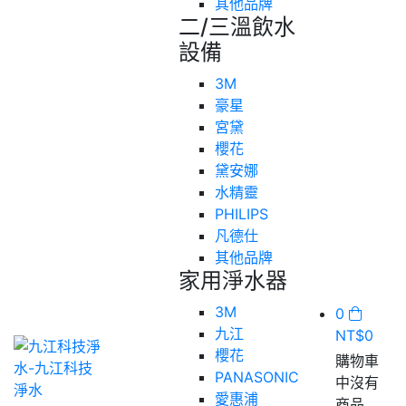
其他品牌
二/三溫飲水
設備
3M
豪星
宮黛
櫻花
黛安娜
水精靈
PHILIPS
凡德仕
其他品牌
家用淨水器
3M
0
九江
NT$
0
櫻花
購物車
PANASONIC
中沒有
愛惠浦
商品.