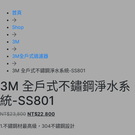
首頁
Shop
3M
3M全戶式過濾器
3M 全戶式不鏽鋼淨水系統-SS801
3M 全戶式不鏽鋼淨水系
統-SS801
原
目
NT$
23,800
NT$
22,800
始
前
1.不鏽鋼材最高級，304不鏽鋼設計
價
價