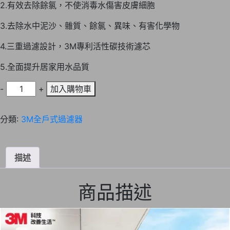
格：
格：
2.有效去除餘氯，不使消毒水傷害皮膚細胞
NT$23,800。
NT$22,800。
3.去除水中泥沙、雜質、餘氯、異味、有害化學物
4.三重過濾設計，3M專利活性碳技術濾芯
5.全面提升居家用水品質
3M
-
+
加入購物車
全
戶
分類:
3M全戶式過濾器
式
不
鏽
描述
鋼
淨
水
商品描述
系
統-
SS801